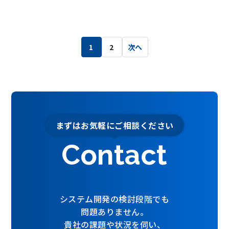
投
1
2
次へ
稿
の
ペ
ー
ジ
まずはお気軽にご相談ください
送
り
Contact
システム開発の検討段階でも
問題ありません。
貴社の課題や状況を伺い、