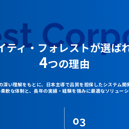
est
Corp
イティ・フォレストが
選ば
4
つの理由
の深い理解をもとに、日本主導で品質を担保したシステム開
の柔軟な体制と、長年の実績・経験を強みに最適なソリューシ
03