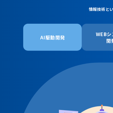
情報技術と
WEB
AI駆動開発
開